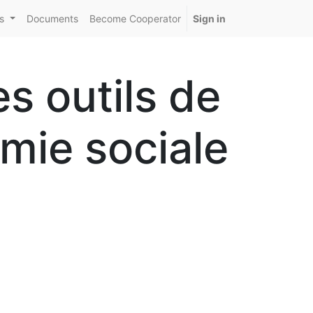
s
Documents
Become Cooperator
Sign in
 outils de
omie sociale