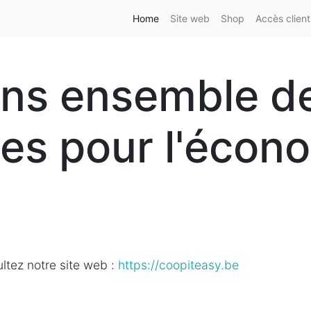
Home
Site web
Shop
Accès client
ns ensemble des
res pour l'écon
ltez notre site web :
https://coopiteasy.be